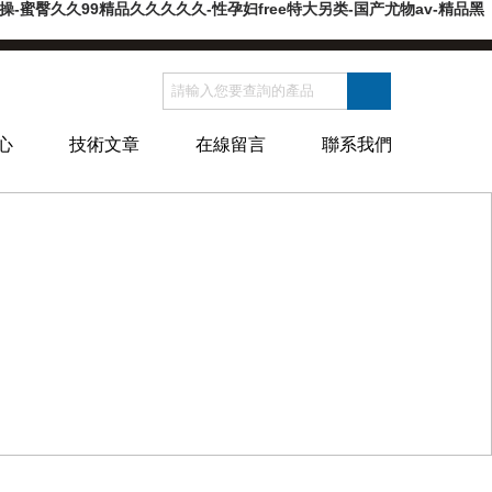
蜜臀久久99精品久久久久久-性孕妇free特大另类-国产尤物av-精品黑
心
技術文章
在線留言
聯系我們