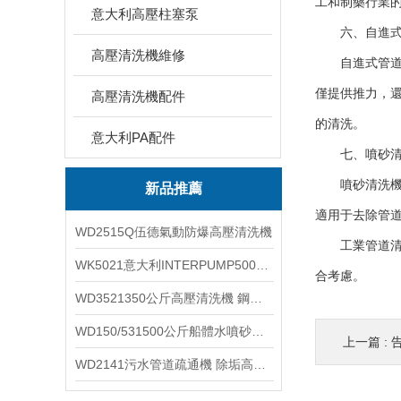
工和制藥行業
意大利高壓柱塞泵
六、自進式管
高壓清洗機維修
自進式管道內
僅提供推力，
高壓清洗機配件
的清洗。
意大利PA配件
七、噴砂清
噴砂清洗機采
新品推薦
適用于去除管
WD2515Q伍德氣動防爆高壓清洗機
工業管道清洗
WK5021意大利INTERPUMP500公斤高壓柱塞泵
合考慮。
WD3521350公斤高壓清洗機 鋼鐵回轉窯清洗
WD150/531500公斤船體水噴砂除銹清洗機 高壓清洗機
上一篇 :
WD2141污水管道疏通機 除垢高壓清洗機