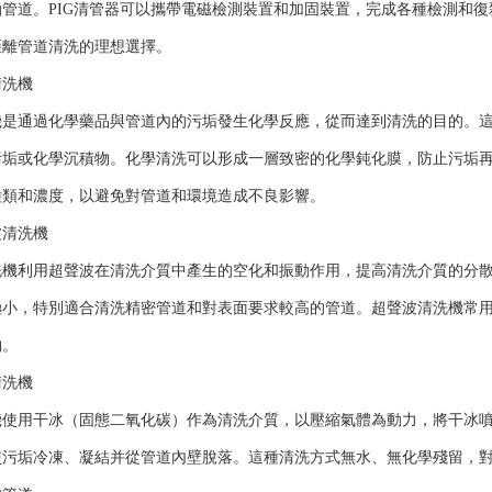
油管道。PIG清管器可以攜帶電磁檢測裝置和加固裝置，完成各種檢測和
距離管道清洗的理想選擇。
洗機
通過化學藥品與管道內的污垢發生化學反應，從而達到清洗的目的。這
污垢或化學沉積物。化學清洗可以形成一層致密的化學鈍化膜，防止污垢
種類和濃度，以避免對管道和環境造成不良影響。
清洗機
利用超聲波在清洗介質中產生的空化和振動作用，提高清洗介質的分散
極小，特別適合清洗精密管道和對表面要求較高的管道。超聲波清洗機常
物。
洗機
用干冰（固態二氧化碳）作為清洗介質，以壓縮氣體為動力，將干冰噴
使污垢冷凍、凝結并從管道內壁脫落。這種清洗方式無水、無化學殘留，