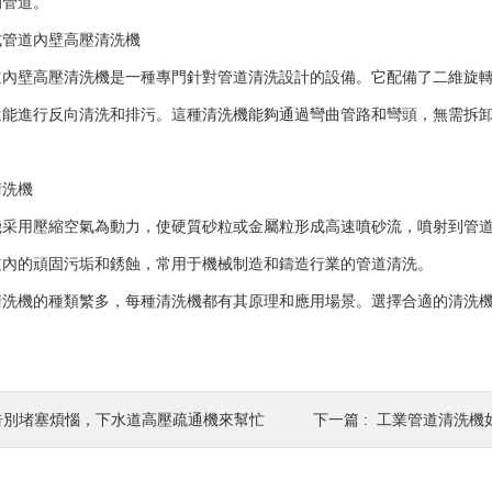
的管道。
道內壁高壓清洗機
壁高壓清洗機是一種專門針對管道清洗設計的設備。它配備了二維旋轉
還能進行反向清洗和排污。這種清洗機能夠通過彎曲管路和彎頭，無需拆
洗機
用壓縮空氣為動力，使硬質砂粒或金屬粒形成高速噴砂流，噴射到管道
道內的頑固污垢和銹蝕，常用于機械制造和鑄造行業的管道清洗。
機的種類繁多，每種清洗機都有其原理和應用場景。選擇合適的清洗機
告別堵塞煩惱，下水道高壓疏通機來幫忙
下一篇 :
工業管道清洗機