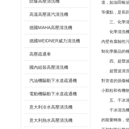
防爆高壓清洗機
道，如油田輸
等優點，是長
高溫高壓蒸汽清洗機
三、化學清
德國MAHA高壓清洗機
化學清洗機是
德國WEIDNER威力清洗機
內壁有腐蝕性
制化學藥品的
高壓疏通車
四、超聲波
國內組裝高壓清洗機
超聲波清洗機
汽油機驅動下水道疏通機
對管道的損傷
小顆粒和有機
電動機驅動下水道疏通機
五、干冰清
意大利冷水高壓清洗機
干冰清洗機使
意大利熱水高壓清洗機
的能量轉換，