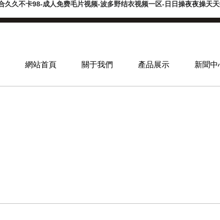
合久久不卡98-成人免费毛片视频-波多野结衣视频一区-日日操夜夜操天天操-
網站首頁
關于我們
產品展示
新聞中