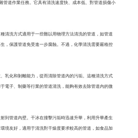
復雜管道作業任務。它具有清洗速度快、成本低、對管道損傷小
種清洗方式適用于一些難以用物理方法清洗的管道，如管道
再生，保護管道免受進一步腐蝕。不過，化學清洗需要嚴格控
、乳化和剝離能力，從而清除管道內的污垢。這種清洗方式
用于電子、制藥等行業的管道清洗，能夠有效去除管道內的微
射到管道內壁。干冰在撞擊污垢時迅速升華，利用升華產生
對環境友好，適用于清洗對干燥度要求較高的管道，如食品加