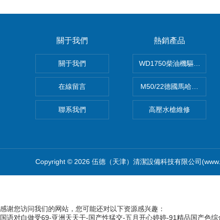
關于我們
熱銷產品
關于我們
WD1750柴油機驅動高壓
在線留言
M50/22德國馬哈高壓清
聯系我們
高壓水槍維修
Copyright © 2026 伍德（天津）清潔設備科技有限公司(www.f
感谢您访问我们的网站，您可能还对以下资源感兴趣：
国语对白做受69-亚洲天天干-国产性猛交-五月开心婷婷-91精品国产色综