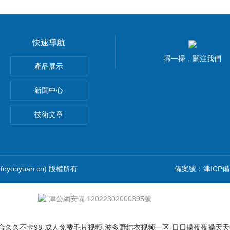
快速導航
掃一掃，關注我們
清洗機
產品展示
洗機
新聞中心
技術文章
oyouyuan.cn) 版權所有
備案號：津ICP備1
津公網安備 12022302000395號
合久久不卡98-成人免费毛片视频-波多野结衣视频一区-日日操夜夜操天天操-