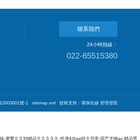
聯系我們
24小時熱線：
022-65515380
2003001號-1
sitemap.xml
技術支持：
環保在線
管理登陸
蜜臀久久99精品久久久久久-性孕妇free特大另类-国产尤物av-精品黑