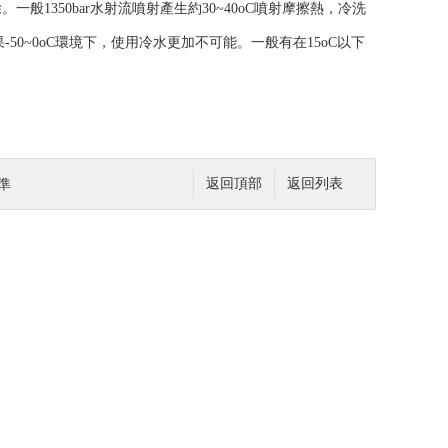
。一般1350bar水射流噴射產生約30~40oC噴射摩擦熱，冷洗
50~0oC環境下，使用冷水更加不可能。一般有在15oC以下
準
返回頂部
返回列表