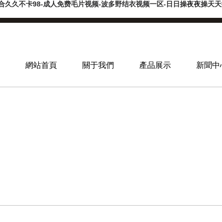
合久久不卡98-成人免费毛片视频-波多野结衣视频一区-日日操夜夜操天天操-
網站首頁
關于我們
產品展示
新聞中