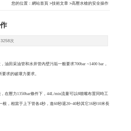
您的位置：
網站首頁
>
技術文章
>高壓水槍的安全操作
作
3258次
油管和水井管內壁污垢一般要求700bar ~1400 bar，
清蠟所要求的破壞力要求。
1350bar條件下，44L/min流量可以8噴嘴布置同時工
相當于上下管各4秒，進60秒退20~40秒其它16秒10米長