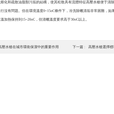
以熔化和疏散油脂類污垢的結構，使其松散具有流體特征
高壓水槍
便于清除
行沒有問題。但在環境溫度0~15oC條件下，冷洗除蠟清垢非常困難，如果-
溫加熱保持到15~20oC，但清蠟溫度要求高于30oC以上。
高壓水槍在城市環衛保潔中的重要作用
下一篇 :
高壓水槍選擇標