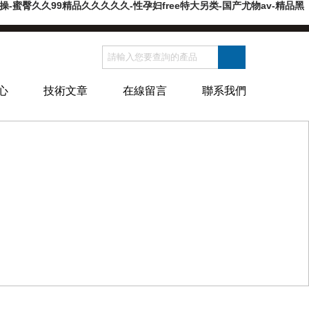
蜜臀久久99精品久久久久久-性孕妇free特大另类-国产尤物av-精品黑
心
技術文章
在線留言
聯系我們