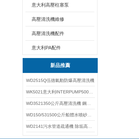
意大利高壓柱塞泵
高壓清洗機維修
高壓清洗機配件
意大利PA配件
新品推薦
WD2515Q伍德氣動防爆高壓清洗機
WK5021意大利INTERPUMP500公斤高壓柱塞泵
WD3521350公斤高壓清洗機 鋼鐵回轉窯清洗
WD150/531500公斤船體水噴砂除銹清洗機 高壓清洗機
WD2141污水管道疏通機 除垢高壓清洗機