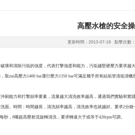
高壓水槍的安全操
更新時間：2013-07-18 點擊次數：
槍
破壞和清除污垢的強度，代表打擊強度和能力，污垢越堅硬壓力要求越大，油田采
取zui高壓力1400 bar運行壓力1350 bar可滿足幾乎所有結垢管清垢
槍
沖刷能力和打擊頻率要素，流量越大清洗效率越高，通過我們實驗和實踐，在壓力
洗面。時間：時間越長，清洗頻率越高，清洗效率也就越好。要求2分鐘一根，
8米每秒，8嘴超高壓射流旋轉清洗，要求轉速大于或等于420rpm可調。