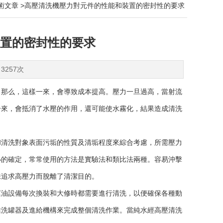
術文章
>高壓清洗機壓力對元件的性能和裝置的密封性的要求
置的密封性的要求
3257次
那么，這樣一來，會導致成本提高。壓力一旦過高，當射流
一來，會抵消了水壓的作用，還可能使水霧化，結果造成清洗
清洗對象表面污垢的性質及清垢程度來綜合考慮，所需壓力
小的確定，常常使用的方法是實驗法和類比法兩種。容易沖擊
味追求高壓力而脫離了清潔目的。
油設備每次換裝和大修時都需要進行清洗，以便確保各種動
維洗罐器及進給機構來完成整個清洗作業。當純水經高壓清洗