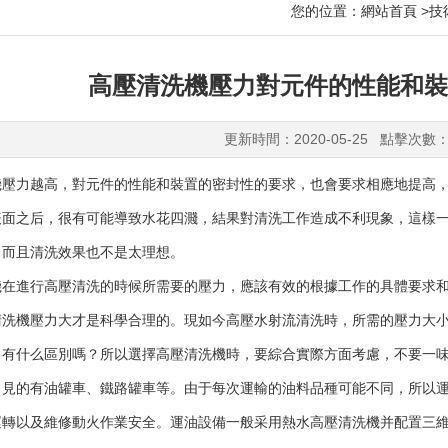
您的位置：
網站首頁
>
技
高壓清洗機壓力對元件的性能和裝
更新時間：2020-05-25 點擊次數：
力越高，對元件的性能和裝置的密封性的要求，也會要求相應地提高，
表面之后，很有可能導致水花四濺，結果對清洗工作造成不利現象，這樣
，而且清洗效果也不是太理想。
進行高壓清洗的時候所需要的壓力，應該有效的根據工作的具體要求和
清洗機壓力大才是科學合理的。現如今高壓水射流清洗時，所需的壓力大
，有什么區別嗎？所以選擇高壓清洗機時，要綜合實際方面考慮，不要一
的有油罐車、鐵路罐車等。由于每次運輸的油料品種可能不同，所以運
運轉以及維修動火作業安全。運油設備一般采用熱水高壓清洗機并配置三