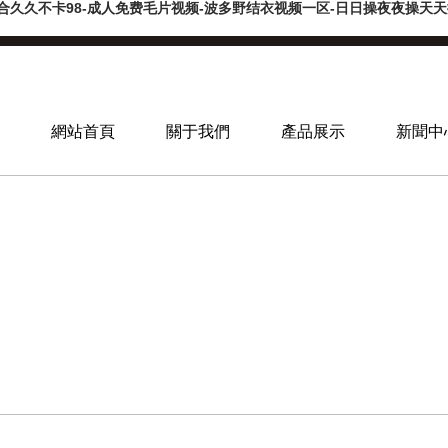
合久久不卡98-成人免费毛片视频-波多野结衣视频一区-日日操夜夜操天天操-
網站首頁
關于我們
產品展示
新聞中