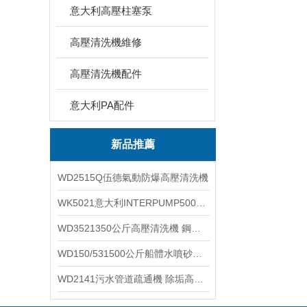
意大利高壓柱塞泵
高壓清洗機維修
高壓清洗機配件
意大利PA配件
新品推薦
WD2515Q伍德氣動防爆高壓清洗機
WK5021意大利INTERPUMP500公斤高壓柱塞泵
WD3521350公斤高壓清洗機 鋼鐵回轉窯清洗
WD150/531500公斤船體水噴砂除銹清洗機 高壓清洗機
WD2141污水管道疏通機 除垢高壓清洗機