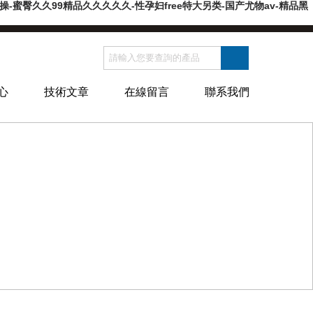
蜜臀久久99精品久久久久久-性孕妇free特大另类-国产尤物av-精品黑
心
技術文章
在線留言
聯系我們