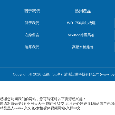
關于我們
熱銷產品
關于我們
WD1750柴油機驅動高壓清洗
在線留言
M50/22德國馬哈高壓清洗機
聯系我們
高壓水槍維修
Copyright © 2026 伍德（天津）清潔設備科技有限公司(www.foyo
感谢您访问我们的网站，您可能还对以下资源感兴趣：
国语对白做受69-亚洲天天干-国产性猛交-五月开心婷婷-91精品国产色综
精品黑人-www.久久色-女性裸体视频网站-久操中文