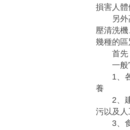
損害人體
另外高
壓清洗機
幾種的區
首先，
一般它
1、各種
養
2、建筑
污以及人
3、食品