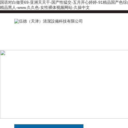
国语对白做受69-亚洲天天干-国产性猛交-五月开心婷婷-91精品国产色综
精品黑人-www.久久色-女性裸体视频网站-久操中文