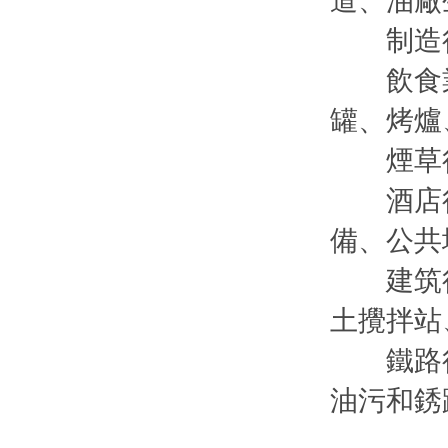
道、油廠
制造行
飲食業
罐、烤爐
煙草行
酒店行
備、公共
建筑行
土攪拌站
鐵路行
油污和銹